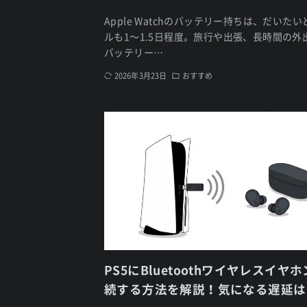
Apple Watchのバッテリー持ちは、だいた
ルも1〜1.5日程度。旅行や出張、長時間の外
バッテリー…
2026年3月23日
おすすめ
PS5にBluetoothワイヤレスイヤ
続する方法を解説！気になる遅延は