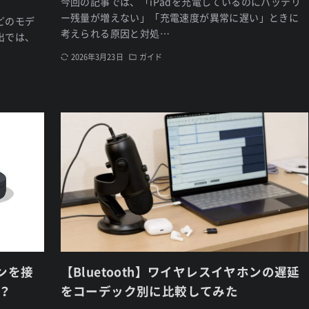
今回の記事では、「iPadを充電しているのにバッテリ
ー残量が増えない」「充電速度が異常に遅い」ときに
いどのモデ
考えられる原因と対処…
出では、
2026年3月23日
ガイド
ホンを接
【Bluetooth】ワイヤレスイヤホンの遅延
？
をコーデック別に比較してみた