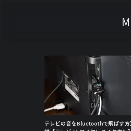
M
テレビの音をBluetoothで飛ばす